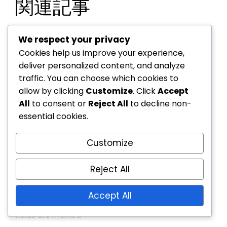
関連記事
Twitchドロップ: コスメティックの請求プロセ
We respect your privacy
ス、引き換え手順、資格基準
Cookies help us improve your experience,
プライムゲーミングの請求：特別イベント報
deliver personalized content, and analyze
酬、コミュニティチャレンジ、プレイヤーエン
traffic. You can choose which cookies to
ゲージメント
allow by clicking
Customize
. Click
Accept
Twitchドロップ: レアエモート、タイトル、ペ
All
to consent or
Reject All
to decline non-
ットコスメティック
essential cookies.
Customize
Leave a Reply
Reject All
Accept All
Your email address will not be published.
Required
fields are marked
*