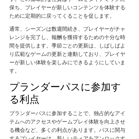
保ち、プレイヤーが新しいコンテンツを体験する
ために定期的に戻ってくることを促します。
通常、シーズンは数週間続き、プレイヤーがチャ
レンジを完了し、報酬を獲得するための十分な時
間を提供します。季節ごとの更新は、しばしばよ
り広範なゲームの更新と連動しており、プレイヤ
ーが新しい体験を楽しみにできるようにしていま
す。
プランダーパスに参加す
る利点
プランダーパスに参加することで、独占的なアイ
テムへのアクセスやゲームプレイ体験を向上させ
る機会など、多くの利点があります。パスに関与
するプレイヤーは、新しいティアをアンロックす