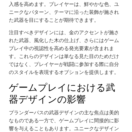
入感を高めます。プレイヤーは、鮮やかな色、ユ
ニークなパターン、テーマに沿った装飾が施され
た武器を目にすることが期待できます。
注目すべきデザインには、金のアクセントが施さ
れた武器、風化した木の仕上げ、さらにはゲーム
プレイ中の視認性を高める発光要素が含まれま
す。これらのデザインは単なる見た目のためだけ
ではなく、プレイヤーが戦闘に参加する際に自分
のスタイルを表現するオプションを提供します。
ゲームプレイにおける武
器デザインの影響
プランダーパスの武器デザインの主な焦点は美的
なものである一方で、ゲームプレイに間接的に影
響を与えることもあります。ユニークなデザイン