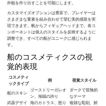
外観を作り出すことを可能にします。
カスタマイズオプションは豊富で、プレイヤーは
さまざまな要素を組み合わせて望む美的感覚を実
現できます。帆からフィギュアヘッドまで、各コ
ンポーネントは個人のスタイルを反映するように
調整でき、すべての船がユニークに感じられま
す。
船のコスメティクスの視
覚的表現
コスメティ
例
視覚スタイル
ックタイプ
ゴーストリーガレオ
ダークで冒険的
船のスキン
ン、海賊の誇り
なテーマ
武器デザイ
海のカトラス、怒り
複雑な彫刻、鮮