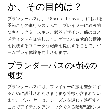
か、その目的は？
プランダーパスは、『Sea of Thieves』における
季節ごとの進行システムで、プレイヤーに独占的
なキャラクタースキン、武器デザイン、船のコス
メティクスを提供します。ゲームの冒険的な精神
を反映するユニークな報酬を提供することで、ゲ
ームプレイ体験を向上させます。
プランダーパスの特徴の
概要
プランダーパスには、プレイヤーの旅を豊かにす
るために設計されたさまざまな特徴が含まれてい
ます。プレイヤーは、シーズンを通じて進行する
ことでアイテムをアンロックできる階層報酬シス