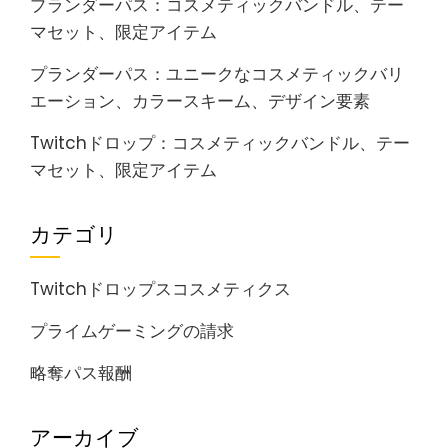
プランダーパス：コスメティックバンドル、テー
マセット、限定アイテム
プランダーパス：ユニークなコスメティックバリ
エーション、カラースキーム、デザイン要素
Twitchドロップ：コスメティックバンドル、テー
マセット、限定アイテム
カテゴリ
Twitchドロップスコスメティクス
プライムゲーミングの請求
略奪パス報酬
アーカイブ