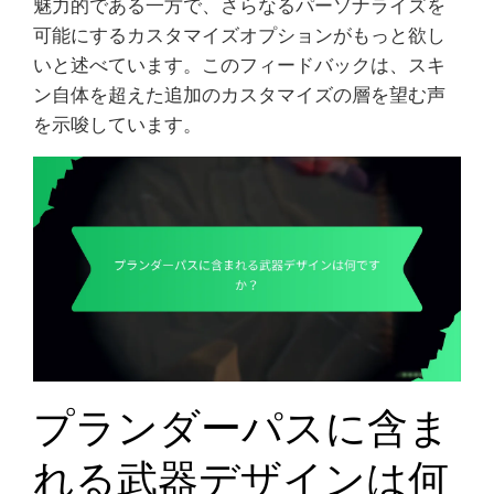
魅力的である一方で、さらなるパーソナライズを
可能にするカスタマイズオプションがもっと欲し
いと述べています。このフィードバックは、スキ
ン自体を超えた追加のカスタマイズの層を望む声
を示唆しています。
プランダーパスに含ま
れる武器デザインは何