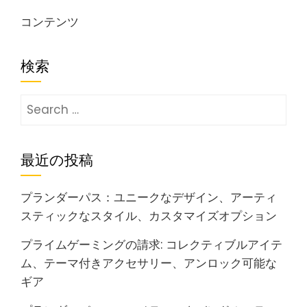
コンテンツ
検索
Search
for:
最近の投稿
プランダーパス：ユニークなデザイン、アーティ
スティックなスタイル、カスタマイズオプション
プライムゲーミングの請求: コレクティブルアイテ
ム、テーマ付きアクセサリー、アンロック可能な
ギア