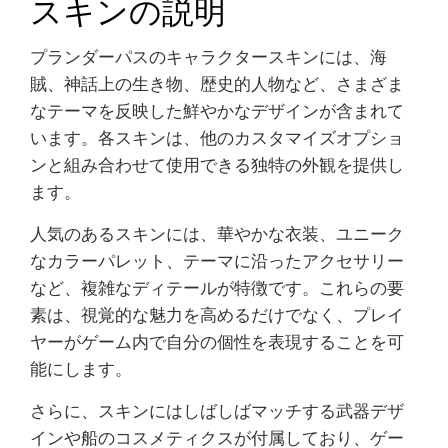
スキンの説明
プランダーパスのキャラクタースキンには、海
賊、神話上の生き物、歴史的人物など、さまざま
なテーマを反映した鮮やかなデザインが含まれて
います。各スキンは、他のカスタマイズオプショ
ンと組み合わせて使用できる独特の外観を提供し
ます。
人気のあるスキンには、華やかな衣装、ユニーク
なカラーパレット、テーマに沿ったアクセサリー
など、複雑なディテールが特徴です。これらの要
素は、視覚的な魅力を高めるだけでなく、プレイ
ヤーがゲーム内で自分の個性を表現することを可
能にします。
さらに、スキンにはしばしばマッチする武器デザ
インや船のコスメティクスが付属しており、ゲー