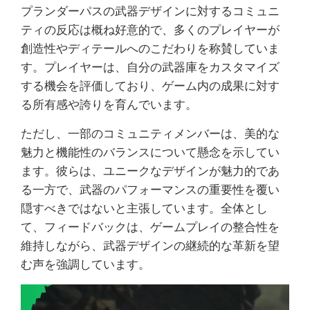
プランダーパスの武器デザインに対するコミュニ
ティの反応は概ね好意的で、多くのプレイヤーが
創造性やディテールへのこだわりを称賛していま
す。プレイヤーは、自分の武器庫をカスタマイズ
する機会を評価しており、ゲーム内の成果に対す
る所有感や誇りを育んでいます。
ただし、一部のコミュニティメンバーは、美的な
魅力と機能性のバランスについて懸念を示してい
ます。彼らは、ユニークなデザインが魅力的であ
る一方で、武器のパフォーマンスの重要性を覆い
隠すべきではないと主張しています。全体とし
て、フィードバックは、ゲームプレイの整合性を
維持しながら、武器デザインの継続的な革新を望
む声を強調しています。