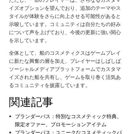
イズオプションを望んでおり、追加のテーマやス
タイルが体験をさらに向上させる可能性があると
示唆しています。コミュニティは自分たちの好み
について声を上げており、今後の更新に強い関心
を示しています。
全体として、船のコスメティクスはゲームプレイ
に新たな興奮の層を加え、プレイヤーはしばしば
ソーシャルメディアプラットフォームでカスタマ
イズされた船を共有し、ゲームを取り巻く活気あ
るコミュニティを披露しています。
関連記事
プランダーパス：特別なコスメティック特典、
限定オファー、プロモーションアイテム
プランダーパス：ユニークなコスメティックバ