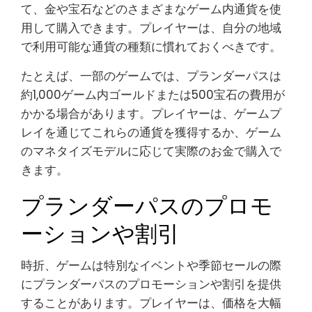
て、金や宝石などのさまざまなゲーム内通貨を使
用して購入できます。プレイヤーは、自分の地域
で利用可能な通貨の種類に慣れておくべきです。
たとえば、一部のゲームでは、プランダーパスは
約1,000ゲーム内ゴールドまたは500宝石の費用が
かかる場合があります。プレイヤーは、ゲームプ
レイを通じてこれらの通貨を獲得するか、ゲーム
のマネタイズモデルに応じて実際のお金で購入で
きます。
プランダーパスのプロモ
ーションや割引
時折、ゲームは特別なイベントや季節セールの際
にプランダーパスのプロモーションや割引を提供
することがあります。プレイヤーは、価格を大幅