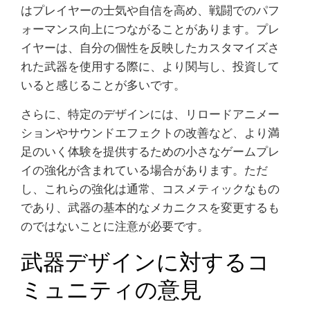
はプレイヤーの士気や自信を高め、戦闘でのパフ
ォーマンス向上につながることがあります。プレ
イヤーは、自分の個性を反映したカスタマイズさ
れた武器を使用する際に、より関与し、投資して
いると感じることが多いです。
さらに、特定のデザインには、リロードアニメー
ションやサウンドエフェクトの改善など、より満
足のいく体験を提供するための小さなゲームプレ
イの強化が含まれている場合があります。ただ
し、これらの強化は通常、コスメティックなもの
であり、武器の基本的なメカニクスを変更するも
のではないことに注意が必要です。
武器デザインに対するコ
ミュニティの意見